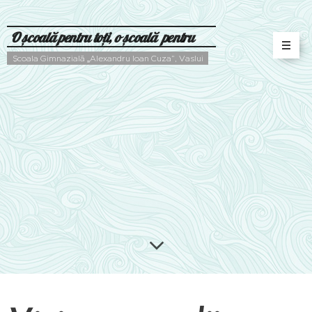
O școală pentru toți, o școală pentru
fiecare
Școala Gimnazială „Alexandru Ioan Cuza”, Vaslui